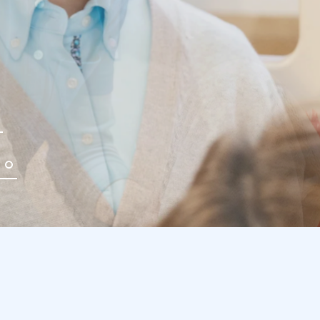
を
る
。